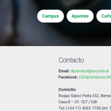
Campus
Apuntes
Cult
Contacto
Email:
diplomacs@unq.edu.ar
Facebook:
CSDiplomatura.U
Domicilio
Roque Sáenz Peña 352, Berna
Casa 8 – Of. 107 /108
Tel: (+54 11) 4365-7100 (int.