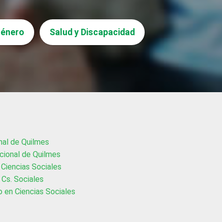
Género
Salud y Discapacidad
nal de Quilmes
cional de Quilmes
Ciencias Sociales
Cs. Sociales
o en Ciencias Sociales