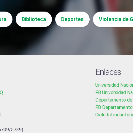
ura
Biblioteca
Deportes
Violencia de 
Enlaces
Universidad Nacio
NQ
FB Universidad Na
Departamento de 
FB Departamento 
l
Ciclo Introductori
 5709/5739)